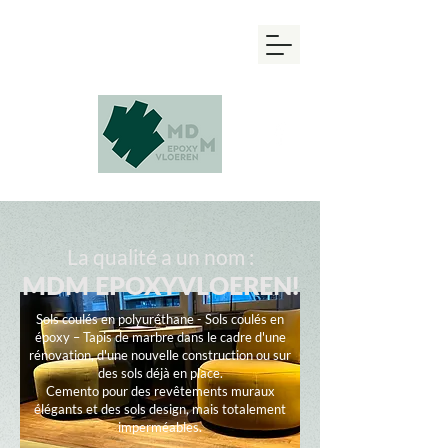
0497 50 61 02
I
0483 11 12 22
sales@mdmepoxyvloeren.be
La qualité a un nom :
MDM EPOXYVLOEREN!
Sols coulés en polyuréthane - Sols coulés en
époxy – Tapis de marbre dans le cadre d'une
rénovation, d'une nouvelle construction ou sur
des sols déjà en place.
Cemento pour des revêtements muraux
élégants et des sols design, mais totalement
imperméables.