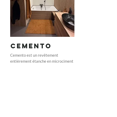
Cemento
Cemento est un revêtement
entièrement étanche en microciment
pour les murs et les sols, convenant à
presque toutes les surfaces. Sans
silicone, sans joints et sans risque de
calcaire, il est parfaitement adapté
aux zones humides telles que les
salles de bains et les salles d'eau, et
offre une finition facile d'entretien,
esthétique et unique.